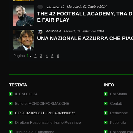
campionati
Mercoledì, 01 Ottobre 2014
THE 42 FOOTBALL ACADEMY, TRA D
E FAIR PLAY
editoriale
Giovedì, 11 Settembre 2014
UNA NAZIONALE AZZURRA CHE PIAC
Pagina
1
2
3
4
5
6
TESTATA
INFO
IL CALCIO 24
Chi Siamo
Editore: MONDOINFORMAZIONE
Contatti
CF: 91023650871 - PI: 04949990875
Redazione
Direttore Responsabile:
Ivano Messineo
Pubblicità
Tribunale di Caltagirone
Collabora con