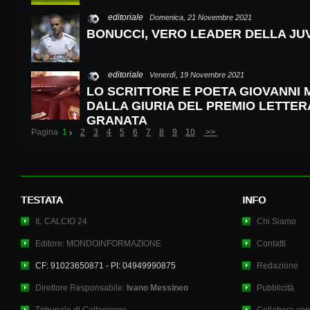
editoriale
Domenica, 21 Novembre 2021
BONUCCI, VERO LEADER DELLA JUV
editoriale
Venerdì, 19 Novembre 2021
LO SCRITTORE E POETA GIOVANNI 
DALLA GIURIA DEL PREMIO LETTER
GRANATA
Pagina
1
2
3
4
5
6
7
8
9
10
>>
TESTATA
INFO
IL CALCIO 24
Chi Siamo
Editore: MONDOINFORMAZIONE
Contatti
CF: 91023650871 - PI: 04949990875
Redazione
Direttore Responsabile:
Ivano Messineo
Pubblicità