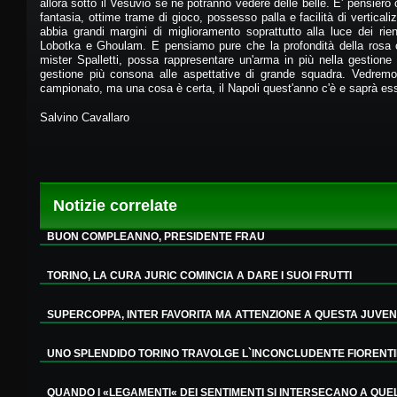
allora sotto il Vesuvio se ne potranno vedere delle belle. E' pensier
fantasia, ottime trame di gioco, possesso palla e facilità di verticali
abbia grandi margini di miglioramento soprattutto alla luce dei ri
Lobotka e Ghoulam. E pensiamo pure che la profondità della rosa 
mister Spalletti, possa rappresentare un'arma in più nella gestione
gestione più consona alle aspettative di grande squadra. Vedrem
campionato, ma una cosa è certa, il Napoli quest'anno c'è e saprà esse
Salvino Cavallaro
Notizie correlate
BUON COMPLEANNO, PRESIDENTE FRAU
TORINO, LA CURA JURIC COMINCIA A DARE I SUOI FRUTTI
SUPERCOPPA, INTER FAVORITA MA ATTENZIONE A QUESTA JUVE
UNO SPLENDIDO TORINO TRAVOLGE L`INCONCLUDENTE FIORENT
QUANDO I «LEGAMENTI« DEI SENTIMENTI SI INTERSECANO A QUELLI