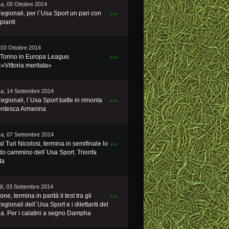
a, 05 Ottobre 2014
Regionali, per l`Usa Sport un pari con
mpianti
 03 Ottobre 2014
l Torino in Europa League.
«Vittoria meritata»
a, 14 Settembre 2014
Regionali, l`Usa Sport batte in rimonta
entesca Armerina
a, 07 Settembre 2014
 Turi Nicolosi, termina in semifinale lo
do cammino dell`Usa Sport. Trionfa
ta
ì, 03 Settembre 2014
one, termina in parità il test tra gli
Regionali dell`Usa Sport e i dilettanti del
la. Per i calatini a segno Dampha