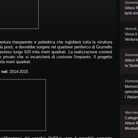
Domenic
Allievi 
tanti ri
Venerdì,
Vince i
Ventura:
rtura trasparente e poliedrica che ingloberà tutta la struttura
la posti, e dovrebbe sorgere nel quartiere periferico di Grumello
i esteso lungo 620 mila metri quadrati. La realizzazione costerà
Domenic
re privato che si incaricherà di costruire l'impianto. Il progetto
Allievi 
la metri quadrati.
la Stud
 nel:
2014-2015
Domenic
Memorial
splendi
l`Atalan
Mercoled
Caltagir
Allievi 
Mirabel