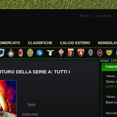
Notizie
FaceBook
IOMERCATO
CLASSIFICHE
CALCIO ESTERO
NONSOLO
tempo: 13m
Coperti
UTURO DELLA SERIE A: TUTTI I
Sabato,
Torino, 
Leggi
Sabato,
Buon co
Tweet
Mercole
Notizie sport