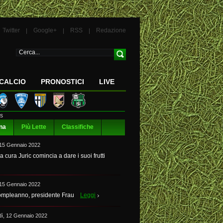
Twitter
Google+
RSS
Redazione
CALCIO
PRONOSTICI
LIVE
s
na
Più Lette
Classifiche
 15 Gennaio 2022
la cura Juric comincia a dare i suoi frutti
 15 Gennaio 2022
mpleanno, presidente Frau
Leggi
dì, 12 Gennaio 2022