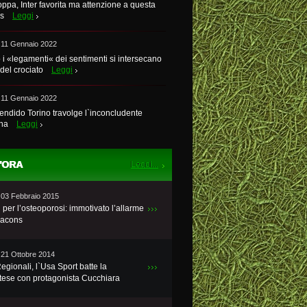
ppa, Inter favorita ma attenzione a questa
s
Leggi
 11 Gennaio 2022
i «legamenti« dei sentimenti si intersecano
 del crociato
Leggi
 11 Gennaio 2022
endido Torino travolge l`inconcludente
ina
Leggi
'ORA
 03 Febbraio 2015
 per l’osteoporosi: immotivato l’allarme
dacons
 21 Ottobre 2014
Regionali, l`Usa Sport batte la
tese con protagonista Cucchiara