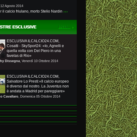
 12 Agosto 2014
r il calcio friulano, morto Stelio Nardin
STRE ESCLUSIVE
ESCLUSIVA ILCALCIO24.COM,
Cosatti - SkySport24: «Io, Agnelli e
quella volta con Del Piero in una
favelas di Rio»
hy Dissegna
, Venerdì 10 Ottobre 2014
ESCLUSIVA ILCALCIO24.COM,
Salvatore Lo Presti:«Il calcio europeo
è diverso dal nostro. La Juventus non
è andata a Madrid per pareggiare»
no Cavallaro
, Domenica 05 Ottobre 2014