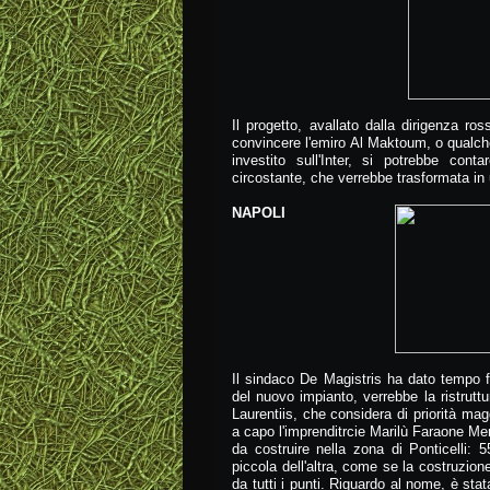
Il progetto, avallato dalla dirigenza r
convincere l'emiro Al Maktoum, o qualche 
investito sull'Inter, si potrebbe cont
circostante, che verrebbe trasformata in
NAPOLI
Il sindaco De Magistris ha dato tempo f
del nuovo impianto, verrebbe la ristrut
Laurentiis, che considera di priorità magg
a capo l'imprenditrcie Marilù Faraone Me
da costruire nella zona di Ponticelli: 
piccola dell'altra, come se la costruzione
da tutti i punti. Riguardo al nome, è sta