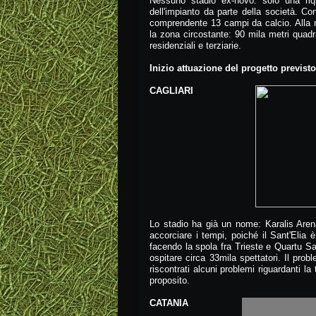
Nessuno stadio ex-novo: solo una riqua
dell'impianto da parte della società. Con
comprendente 13 campi da calcio. Alla ri
la zona circostante: 90 mila metri quadr
residenziali e terziarie.
Inizio attuazione del progetto previst
CAGLIARI
Lo stadio ha già un nome: Karalis Aren
accorciare i tempi, poiché il Sant'Elia 
facendo la spola fra Trieste e Quartu Sa
ospitare circa 33mila spettatori. Il prob
riscontrati alcuni problemi riguardanti la
proposito.
CATANIA