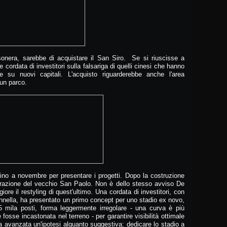
ossonera, sarebbe di acquistare il San Siro. Se si riuscisse a
cordata di investitori sulla falsariga di quelli cinesi che hanno
are su nuovi capitali. L'acquisto riguarderebbe anche l'area
 un parco.
ino a novembre per presentare i progetti. Dopo la costruzione
turazione del vecchio San Paolo. Non è dello stesso avviso De
iore il restyling di quest'ultimo. Una cordata di investitori, con
nnella, ha presentato un primo concept per uno stadio ex novo,
55 mila posti, forma leggermente irregolare - una curva è più
 fosse incastonata nel terreno - per garantire visibilità ottimale
ta avanzata un'ipotesi alquanto suggestiva: dedicare lo stadio a