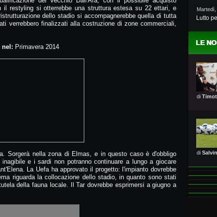
lificazione del vecchio Dall'Ara, con il possibile acquisto
 il restyling si otterrebbe una struttura estesa su 22 ettari, e
Martedì,
strutturazione dello stadio si accompagnerebbe quella di tutta
Lutto pe
ati verrebbero finalizzati alla costruzione di zone commerciali,
LE NO
o nel:
Primavera 2014
di
Timot
di
Salvi
a. Sorgerà nella zona di Elmas, e in questo caso è d'obbligo
è inagibile e i sardi non potranno continuare a lungo a giocare
nt'Elena. La Uefa ha approvato il progetto: l'impianto dovrebbe
lema riguarda la collocazione dello stadio, in quanto sono stati
 tutela della fauna locale. Il Tar dovrebbe esprimersi a giugno a