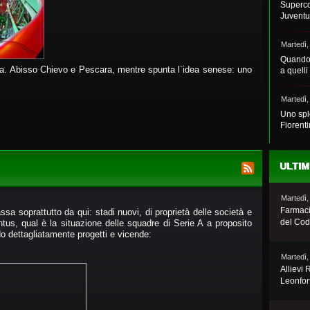
Superco
Juventu
Martedì,
Quando 
ta. Abisso Chievo e Pescara, mentre spunta l`idea senese: uno
a quelli
Martedì,
Uno spl
Fiorent
ULTIM
Martedì,
Farmaci
sa soprattutto da qui: stadi nuovi, di proprietà delle società e
del Co
ntus, qual è la situazione delle squadre di Serie A a proposito
o dettagliatamente progetti e vicende:
Martedì,
Allievi 
Leonfor