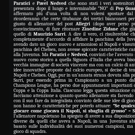
Paratici
e
Pavel Nedved
che sono stati i veri sostenitori
presentata dopo il lungo e interminabile “NO” di
Pep Guar
affermato più d’una volta di non volersi spostare dal M
ricorderanno che certe titubanze dei vertici bianconeri per
giusto di allenatore del post
Allegri
(dopo aver perso pur
convincimento, di fare ritornare
Zinedine Zidane
che gi
quello di
Maurizio Sarri
. A dire il vero, ci risulterebbe 
completamente d’accordo di affidare la panchina della Juv
avendo dato un gioco nuovo e armonioso al Napoli e vissuto
panchina del Chelsea, non avesse spiccate caratteristiche car
alla Juventus. Ma
Paratici
e
Nedved
, convinti che l’avvento
nuovo corso storico a quella Signora d’Italia che aveva biso
vecchia immagine di società vincente ma con un calcio di ant
idee innovative proposte dal calcio europeo, si decise di ten
Napoli e Chelsea. Oggi, pur in un’annata strana dovuta alla p
Sarri, pur essendo prima in Campionato a un punto dal
Champions League, ha perso due appuntamenti importanti c
Coppa e la Coppa Italia. Ciascuno legga questa situazione c
facciamo attenzione a quanto questo allenatore sta facendo i
con il suo fare da integralista convinto delle sue idee di gio
non hanno le caratteristiche per poterlo attuare:
“Se qualc
giocare come giocava il Napoli, si sbaglia di grosso” – Sa
l’allenatore napoletano ha spiegato di avere a sua disposizion
diverse da quelli che aveva a Napoli, in una Juventus abi
basato sulle individualità dei suoi numerosi campioni, ma c
gioco di squadra.