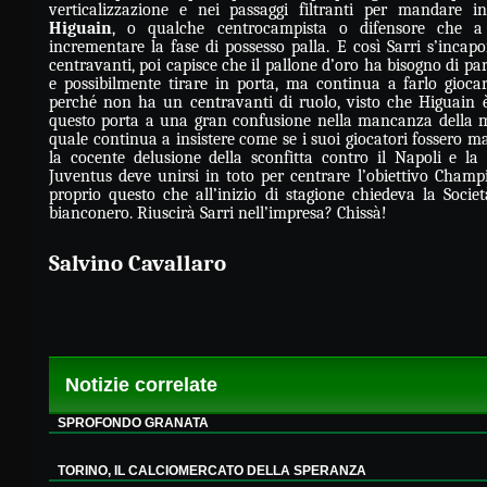
verticalizzazione e nei passaggi filtranti per mandare i
Higuain
, o qualche centrocampista o difensore che 
incrementare la fase di possesso palla. E così Sarri s’incap
centravanti, poi capisce che il pallone d’oro ha bisogno di par
e possibilmente tirare in porta, ma continua a farlo giocar
perché non ha un centravanti di ruolo, visto che Higuain 
questo porta a una gran confusione nella mancanza della mo
quale continua a insistere come se i suoi giocatori fossero ma
la cocente delusione della sconfitta contro il Napoli e la 
Juventus deve unirsi in toto per centrare l’obiettivo Champ
proprio questo che all’inizio di stagione chiedeva la Società
bianconero. Riuscirà Sarri nell’impresa? Chissà!
Salvino Cavallaro
Notizie correlate
SPROFONDO GRANATA
TORINO, IL CALCIOMERCATO DELLA SPERANZA