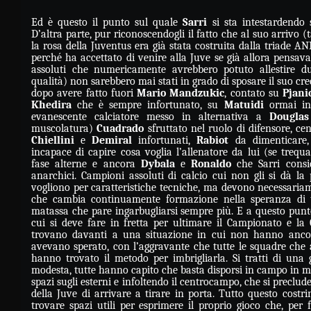
Ed è questo il punto sul quale
Sarri
si sta intestardendo s
D’altra parte, pur riconoscendogli il fatto che al suo arrivo (
la rosa della Juventus era già stata costruita dalla triade 
perché ha accettato di venire alla Juve se già allora pensav
assoluti che numericamente avrebbero potuto allestire du
qualità) non sarebbero mai stati in grado di sposare il suo cred
dopo avere fatto fuori
Mario Mandzukic
, contato su
Pjani
Khedira
che è sempre infortunato, su
Matuidi
ormai in
evanescente calciatore messo in alternativa a
Douglas
muscolatura)
Cuadrado
sfruttato nel ruolo di difensore, ce
Chiellini
e
Demiral
infortunati,
Rabiot
da dimenticare
incapace di capire cosa voglia l’allenatore da lui (se trequ
fase alterne e ancora
Dybala
e
Ronaldo
che Sarri consid
anarchici. Campioni assoluti di calcio cui non gli si dà la 
vogliono per caratteristiche tecniche, ma devono necessaria
che cambia continuamente formazione nella speranza di 
matassa che pare ingarbugliarsi sempre più. E a questo punt
cui si deve fare in fretta per ultimare il Campionato e la 
trovano davanti a una situazione in cui non hanno ancora
avevano sperato, con l’aggravante che tutte le squadre che 
hanno trovato il metodo per imbrigliarla. Si tratti di un
modesta, tutte hanno capito che basta disporsi in campo in m
spazi sugli esterni e infoltendo il centrocampo, che si preclude
della Juve di arrivare a tirare in porta. Tutto questo costri
trovare spazi utili per esprimere il proprio gioco che, per f